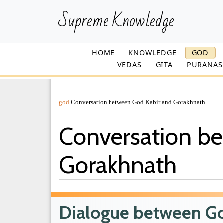
Supreme Knowledge
HOME
KNOWLEDGE
GOD
VEDAS
GITA
PURANAS
god
Conversation between God Kabir and Gorakhnath
Conversation b
Gorakhnath
Dialogue between Go