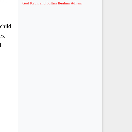
God Kabir and Sultan Ibrahim Adham
child
es,
d