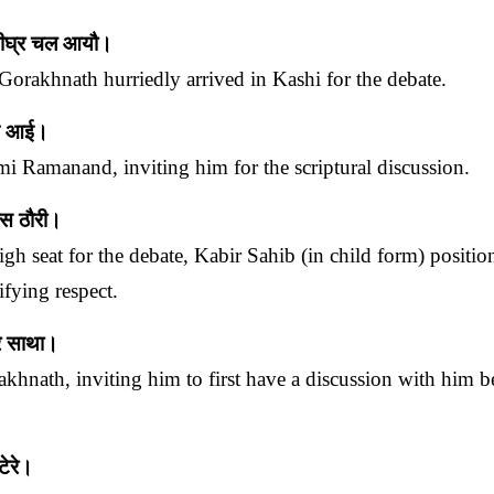
शीघ्र चल आयौ।
Gorakhnath hurriedly arrived in Kashi for the debate.
संग आई।
 Ramanand, inviting him for the scriptural discussion.
तीस ठौरी।
 seat for the debate, Kabir Sahib (in child form) positio
ifying respect.
रे साथा।
khnath, inviting him to first have a discussion with him b
टेरे।