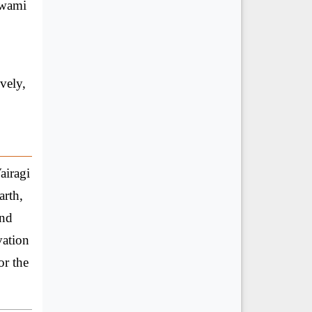
Swami
vely,
airagi
arth,
and
vation
or the