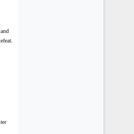
nand
efeat.
ter