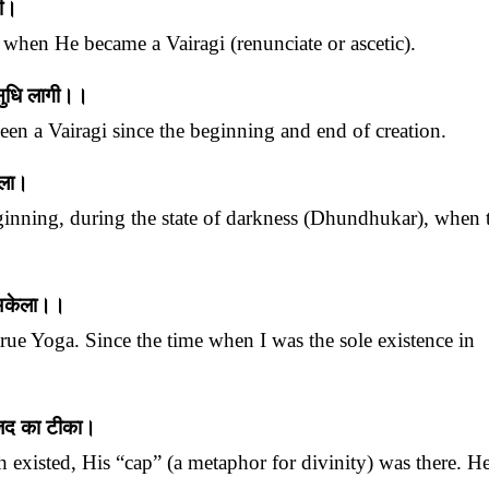
गी।
when He became a Vairagi (renunciate or ascetic).
 सुधि लागी।।
een a Vairagi since the beginning and end of creation.
ेला।
eginning, during the state of darkness (Dhundhukar), when 
 अकेला।।
true Yoga. Since the time when I was the sole existence in
ं जद का टीका।
h existed, His “cap” (a metaphor for divinity) was there. H