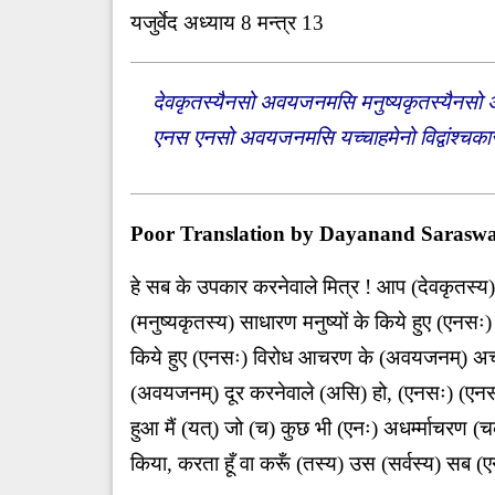
यजुर्वेद अध्याय 8 मन्त्र 13
देवकृतस्यैनसो अवयजनमसि मनुष्यकृतस्यैन
एनस एनसो अवयजनमसि यच्चाहमेनो विद्वांश्चकार 
Poor Translation by Dayanand Saraswa
हे सब के उपकार करनेवाले मित्र ! आप (देवकृतस्य
(मनुष्यकृतस्य) साधारण मनुष्यों के किये हुए (एनस
किये हुए (एनसः) विरोध आचरण के (अवयजनम्) अच्छे
(अवयजनम्) दूर करनेवाले (असि) हो, (एनसः) (एनसः) 
हुआ मैं (यत्) जो (च) कुछ भी (एनः) अधर्म्माचरण (च
किया, करता हूँ वा करूँ (तस्य) उस (सर्वस्य) सब